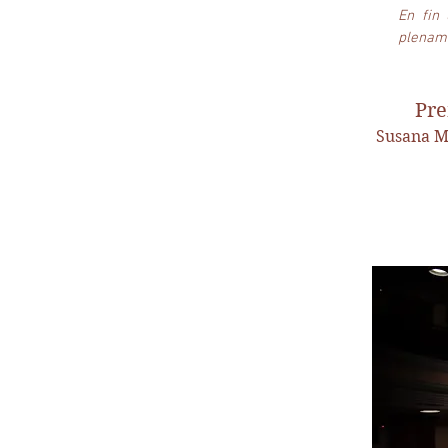
En fin
plename
Pre
Susana M