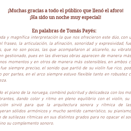
¡Muchas gracias a todo el público que llenó el aforo!
¡Ha sido un noche muy especial!
En palabras de Tomás Payés:
da y magnífica interpretación la que nos ofrecieron este dúo, con u
l fraseo, la articulación, la afinación, sonoridad y expresividad, fu
s, que no son pocas, las que acompañaron al alcareño, su vibrato
n gestionado, pues en las diversas obras aparecen de manera más 
unos momentos y en otros de manera más ostensibles, en ambos c
 fue siempre preciso, el sonido que partió de su violín fue rico, po
o por partes, en el arco siempre estuvo flexible tanto en robustez
eza.
do el piano de la noruega, combinó pulcritud y delicadeza con los 
rantes, dando color y ritmo en pleno equilibrio con el violín, su
lación sirvió para que la arquitectura sonora y rítmica de la
yeran sólidos armónicos y mucho sentido camerístico, su pianismo
 de sutilezas rítmicas en sus distintos grados para no opacar el so
 sino su complemento sonoro.