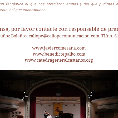
 un fantástico el que nos ofrecieron ambos y del que pudimos di
nte, así que enhorabuena.
nsa, por favor contacte con responsable de pre
uñoz Bolaños,
caliope@caliopecomunicacion.com
, Tlfno. 
www.javiercomesana.com
www.benedictepalko.com
www.catedrageneralcastanos.org