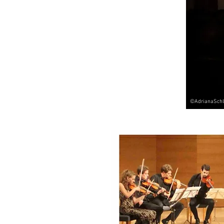
©AdrianaSchli