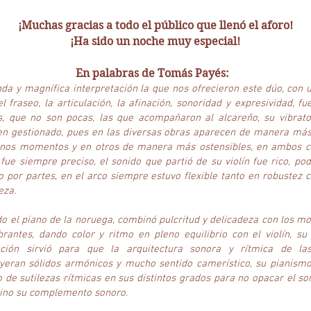
¡Muchas gracias a todo el público que llenó el aforo!
¡Ha sido un noche muy especial!
En palabras de Tomás Payés:
da y magnífica interpretación la que nos ofrecieron este dúo, con u
l fraseo, la articulación, la afinación, sonoridad y expresividad, fu
s, que no son pocas, las que acompañaron al alcareño, su vibrato
n gestionado, pues en las diversas obras aparecen de manera más 
unos momentos y en otros de manera más ostensibles, en ambos c
 fue siempre preciso, el sonido que partió de su violín fue rico, po
o por partes, en el arco siempre estuvo flexible tanto en robustez
eza.
do el piano de la noruega, combinó pulcritud y delicadeza con los 
rantes, dando color y ritmo en pleno equilibrio con el violín, su
lación sirvió para que la arquitectura sonora y rítmica de la
yeran sólidos armónicos y mucho sentido camerístico, su pianismo
 de sutilezas rítmicas en sus distintos grados para no opacar el so
 sino su complemento sonoro.