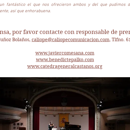
 un fantástico el que nos ofrecieron ambos y del que pudimos di
nte, así que enhorabuena.
nsa, por favor contacte con responsable de pre
uñoz Bolaños,
caliope@caliopecomunicacion.com
, Tlfno. 
www.javiercomesana.com
www.benedictepalko.com
www.catedrageneralcastanos.org