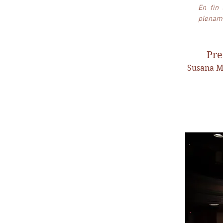
En fin
plename
Pre
Susana M