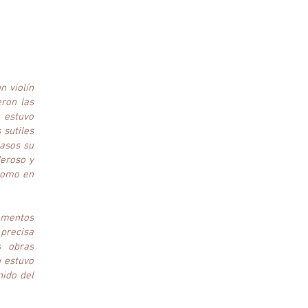
n violín
eron las
 estuvo
sutiles
asos su
deroso y
 como en
momentos
 precisa
s obras
 estuvo
nido del