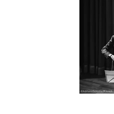
©AdrianaSchlittlerKausch