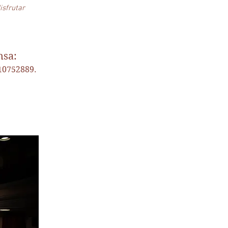
sfrutar
nsa:
610752889.