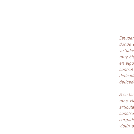
Estupen
donde e
virtude
muy bie
en alg
control
delicad
delicad
A su la
más vib
articu
constru
cargado
violín,