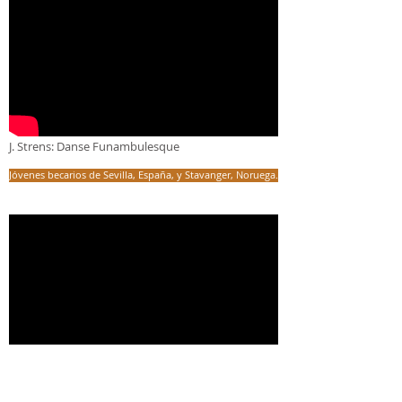
J. Strens: Danse Funambulesque
Jóvenes becarios de Sevilla, España, y Stavanger, Noruega.