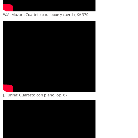
W.A. Mozart: Cuarteto para oboe y cuerda, KV 370
J. Turina: Cuarteto con piano, op. 67