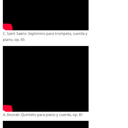
C. Saint Saëns: Septimino para trompeta, cuerda y
piano, op. 65
A. Dvorak: Quinteto para piano y cuerda, op. 81