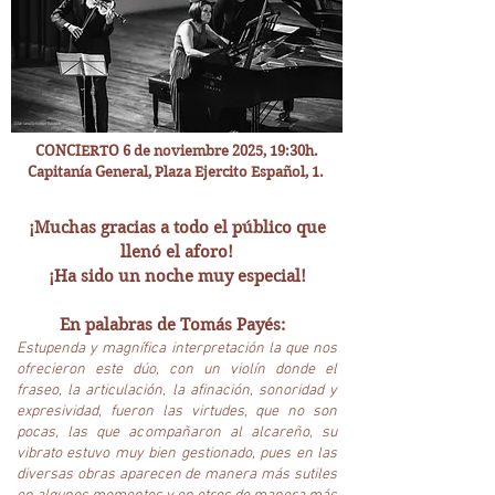
©AdrianaSchlittlerKausch
CONCIERTO 6 de noviembre 2025, 19:30h.
Capitanía General, Plaza Ejercito Español, 1.
¡Muchas gracias a todo el público que
llenó el aforo!
¡Ha sido un noche muy especial!
En palabras de Tomás Payés:
Estupenda y magnífica interpretación la que nos
ofrecieron este dúo, con un violín donde el
fraseo, la articulación, la afinación, sonoridad y
expresividad, fueron las virtudes, que no son
pocas, las que acompañaron al alcareño, su
vibrato estuvo muy bien gestionado, pues en las
diversas obras aparecen de manera más sutiles