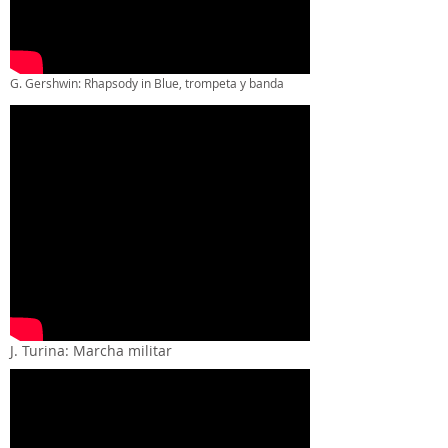
G. Gershwin: Rhapsody in Blue, trompeta y banda
J. Turina: Marcha militar