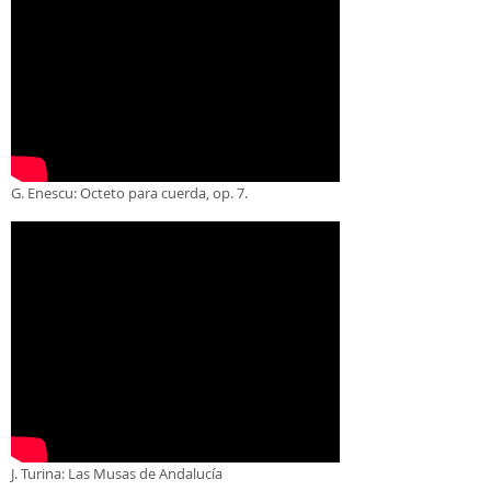
G. Enescu: Octeto para cuerda, op. 7.
J. Turina: Las Musas de Andalucía