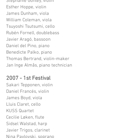
Stephanie Gonley, violin
Esther Hoppe, violin
James Dunham, viola
William Coleman, viola
Tsuyoshi Tsutsumi, cello
Rubén Fornell, doublebass
Javier Aragó, bassoon
Daniel del Pino, piano
Benedicte Palko, piano
Thomas Bertrand, violin-maker
Jan Inge Almås, piano technician
2007 - 1st Festival
Sakari Tepponen, violin
Daniel Francés, violin
James Boyd, viola
Lluis Claret, cello
KUSS Quartet
Cecilie Løken, flute
Sidsel Walstad, harp
Javier Trigos, clarinet
Nina Pavlovski, soprano