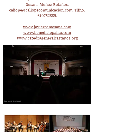
Susana Muñoz Bolaños,
caliope@caliopecomunicacion.com
, Tlfno.
610752889
.
www.javiercomesana.com
www.benedictepalko.com
www.catedrageneralcastanos.org
©AdrianaSchlittlerKausch