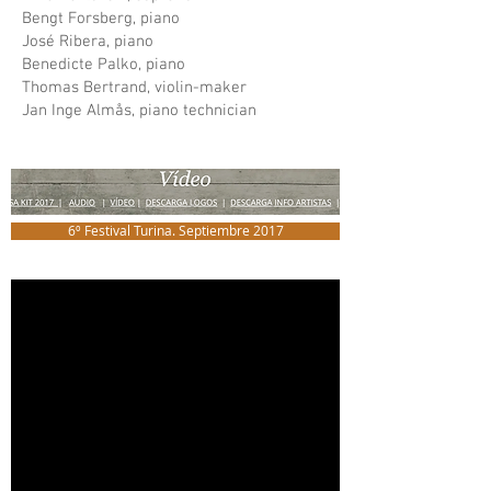
Bengt Forsberg, piano
José Ribera, piano
Benedicte Palko, piano
Thomas Bertrand, violin-maker
Jan Inge Almås, piano technician
6º Festival Turina. Septiembre 2017