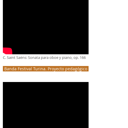
C. Saint Saëns: Sonata para oboe y piano, op. 166
Banda Festival Turina. Proyecto pedagógico