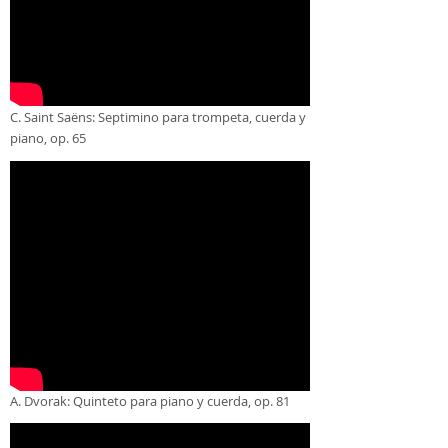
C. Saint Saëns: Septimino para trompeta, cuerda y
piano, op. 65
A. Dvorak: Quinteto para piano y cuerda, op. 81