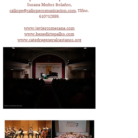
Susana Muñoz Bolaños,
caliope@caliopecomunicacion.com
, Tlfno.
610752889
.
www.javiercomesana.com
www.benedictepalko.com
www.catedrageneralcastanos.org
©AdrianaSchlittlerKausch