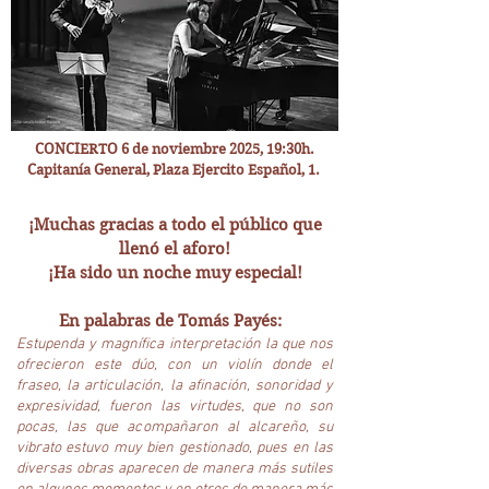
©AdrianaSchlittlerKausch
CONCIERTO 6 de noviembre 2025, 19:30h.
Capitanía General, Plaza Ejercito Español, 1.
¡Muchas gracias a todo el público que
llenó el aforo!
¡Ha sido un noche muy especial!
En palabras de Tomás Payés:
Estupenda y magnífica interpretación la que nos
ofrecieron este dúo, con un violín donde el
fraseo, la articulación, la afinación, sonoridad y
expresividad, fueron las virtudes, que no son
pocas, las que acompañaron al alcareño, su
vibrato estuvo muy bien gestionado, pues en las
diversas obras aparecen de manera más sutiles