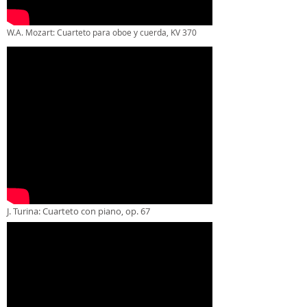
W.A. Mozart: Cuarteto para oboe y cuerda, KV 370
J. Turina: Cuarteto con piano, op. 67