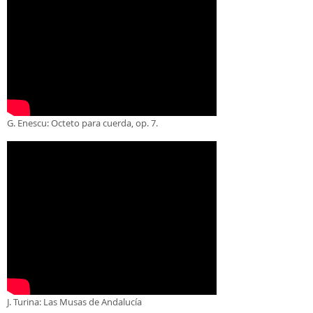
G. Enescu: Octeto para cuerda, op. 7.
J. Turina: Las Musas de Andalucía