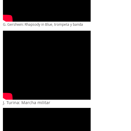
G. Gershwin: Rhapsody in Blue, trompeta y banda
J. Turina: Marcha militar