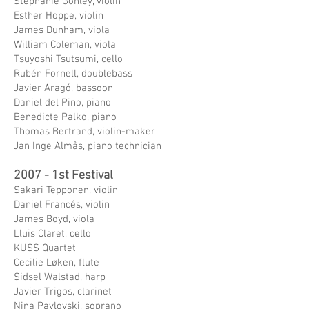
Stephanie Gonley, violin
Esther Hoppe, violin
James Dunham, viola
William Coleman, viola
Tsuyoshi Tsutsumi, cello
Rubén Fornell, doublebass
Javier Aragó, bassoon
Daniel del Pino, piano
Benedicte Palko, piano
Thomas Bertrand, violin-maker
Jan Inge Almås, piano technician
2007 - 1st Festival
Sakari Tepponen, violin
Daniel Francés, violin
James Boyd, viola
Lluis Claret, cello
KUSS Quartet
Cecilie Løken, flute
Sidsel Walstad, harp
Javier Trigos, clarinet
Nina Pavlovski, soprano