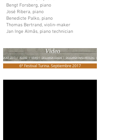
Bengt Forsberg, piano
José Ribera, piano
Benedicte Palko, piano
Thomas Bertrand, violin-maker
Jan Inge Almås, piano technician
6º Festival Turina. Septiembre 2017