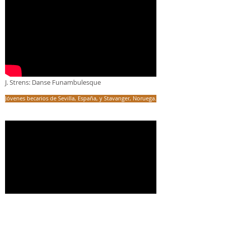
J. Strens: Danse Funambulesque
Jóvenes becarios de Sevilla, España, y Stavanger, Noruega.