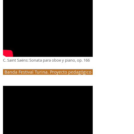
C. Saint Saëns: Sonata para oboe y piano, op. 166
Banda Festival Turina. Proyecto pedagógico