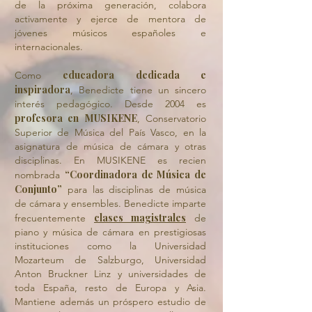
de la próxima generación, colabora
activamente y ejerce de mentora de
jóvenes músicos españoles e
internacionales.
educadora dedicada e
Como
inspiradora
, Benedicte tiene un sincero
interés pedagógico. Desde 2004 es
profesora en
MUSIKENE
, Conservatorio
Superior de Música del País Vasco, en la
asignatura de música de cámara y otras
disciplinas. En MUSIKENE es recien
“Coordinadora de Música de
nombrada
Conjunto”
para las disciplinas de música
de cámara y ensembles. Benedicte imparte
clases magistrales
frecuentemente
de
piano y música de cámara en prestigiosas
instituciones como la Universidad
Mozarteum de Salzburgo, Universidad
Anton Bruckner Linz y universidades de
toda España, resto de Europa y Asia.
Mantiene además un próspero estudio de