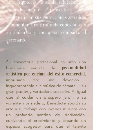
una arquitecta musical, seleccionando
meticulosamente proyectos que
resuenan con sus convicciones artísticas
y fomentan una profunda conexión con
su audiencia y con quien comparte el
escenario.
Su trayectoria profesional ha sido una
profundidad
búsqueda sentida de
artística por encima del éxito comercial,
impulsada por una devoción
inquebrantable a la música de cámara — su
gran pasión y verdadera vocación. Al igual
que al cuidar un próspero jardín o su
vibrante invernadero, Benedicte aborda su
arte y su trabajo con jóvenes músicos con
un profundo sentido de dedicación,
cultivando el crecimiento y creando un
espacio acogedor para que el talento