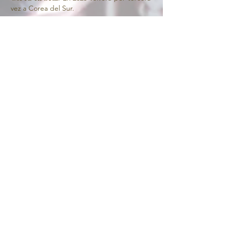
vez a Corea del Sur.
exhaustivo viaje de su
El
formación
comenzó en la Academia
Noruega de Música (Einar Steen-
Nøkleberg), continuando en la Real
Academia Danesa de Música (José Ribera)
donde realizó su debut oficial como solista.
Una beca de la Fundación Fulbright de EE.
UU. le permitió a Benedicte Palko estudiar
durante 2 años con el legendario pianista y
profesor Distinguido György Sebök en la
Escuela de Música de la Universidad de
Indiana, Bloomington, EE. UU. Allí
completó el diploma más alto para solistas,
el Artist Diploma.
Su discografía incluye la Sonata en Fa
menor de Prokofieff y los Preludios para
violín y piano de Shostakovich con el
violinista Sakari Tepponen, además de
aparecer en numerosas grabaciones en