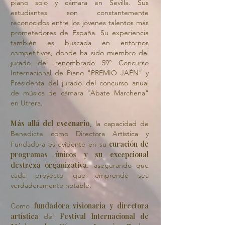
piano solo y cámara en Sevilla. Sus
estudiantes son constantemente
reconocidos entre los jóvenes talentos más
prometedores de España. Su experiencia
también es buscada en entornos
competitivos, donde ha sido miembro del
jurado del renombrado 59º Concurso
Internacional de Piano "PREMIO JAÉN" y
Presidenta del jurado del concurso anual
de música de cámara "Abate Marchena"
en Utrera.
Más allá del escenario
, la capacidad de
Benedicte como Directora Artística y
curación de
Fundadora es evidente en su
programas únicos y su excepcional
destreza organizativa,
asegurando que
cada proyecto que emprende sea
verdaderamente notable.
fundadora visionaria y directora
Como
artística
Festival Internacional de
del