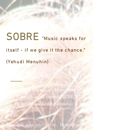
SOBRE
"Music speaks for
itself - if we give it the chance."
(Yehudi Menuhin)
​Nacida en Noruega, Stavanger, con
raíces húngaras, la pianista BENEDICTE
PALKO reside en Sevilla, España, desde
2002.
Más que una intérprete, Benedicte es