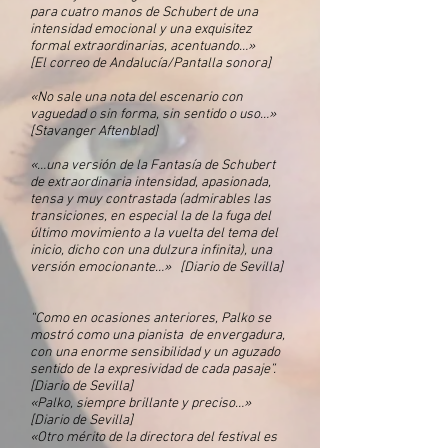
para cuatro manos de Schubert de una
intensidad emocional y una exquisitez
formal extraordinarias, acentuando…»
[El correo de Andalucía/Pantalla sonora]
«No sale una nota del escenario con
vaguedad o sin forma, sin sentido o uso…»
[Stavanger Aftenblad]
«…una versión de la Fantasía de Schubert
de extraordinaria intensidad, apasionada,
tensa y muy contrastada (admirables las
transiciones, en especial la de la fuga del
último movimiento a la vuelta del tema del
inicio, dicho con una dulzura infinita), una
versión emocionante…» [Diario de Sevilla]
“Como en ocasiones anteriores, Palko se
mostró como una pianista de envergadura,
con una enorme sensibilidad y un aguzado
sentido de la expresividad de cada pasaje”.
[Diario de Sevilla]
«Palko, siempre brillante y preciso…»
[Diario de Sevilla]
«Otro mérito de la directora del festival es