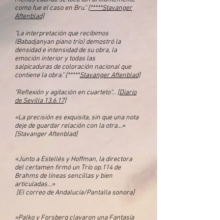
como fue el caso en Bru."
[*****Stavanger
Aftenblad]
"La interpretación que recibimos
(Babadjanyan piano trío) demostró la
densidad e intensidad de su obra, la
emoción interior y todas las
salpicaduras de coloración nacional que
contiene la obra." [*****
Stavanger Aftenblad]
"Reflexión y agitación en cuarteto"...
[Diario
de Sevilla 13.6.17]
«La precisión es exquisita, sin que una nota
deje de guardar relación con la otra…»
[Stavanger Aftenblad]
«Junto a Estellés y Hoffman, la directora
del certamen firmó un Trío op.114 de
Brahms de líneas sencillas y bien
articuladas…»
[El correo de Andalucía/Pantalla sonora]
«Palko y Forsberg clavaron una Fantasía