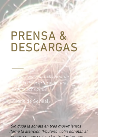
PRENSA &
DESCARGAS
«...Una versión extraordinaria...Un
Adagio de apertura de una
exquisitez honda…»
[Diario de Sevilla]
"S
in duda la sonata en tres movimientos
llama la atención (Poulenc violín sonata), al
menos cuando se toca tan brillantemente